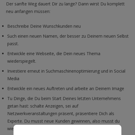
Der sanfte Weg dauert Dir zu lange? Dann wirst Du komplett
neu anfangen müssen:
Beschreibe Deine Wunschkunden neu
Such einen neuen Namen, der besser zu Deinem neuen Selbst
passt.
Entwickle eine Webseite, die Dein neues Thema
wiederspiegelt.
Investiere erneut in Suchmaschinenoptimierung und in Social
Media
Entwickle ein neues Auftreten und arbeite an Deinem Image
Tu Dinge, die Du beim Start Deines letzten Unternehmens
getan hast: schalte Anzeigen, sei auf
Netzwerkveranstaltungen präsent, präsentiere Dich als
Experte. Du musst neue Kunden gewinnen, also musst du
wieder aktiv werden.