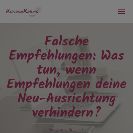
Falsche
Empfehlungen: Was
tun, wenn
Empfehlungen deine
Neu-Ausrichtung
verhindern?
Von
Jasmin Grigutsch