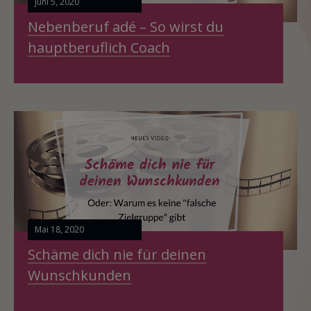
Juni 5, 2020
Nebenberuf adé – So wirst du
hauptberuflich Coach
Mai 18, 2020
Schäme dich nie für deinen
Wunschkunden