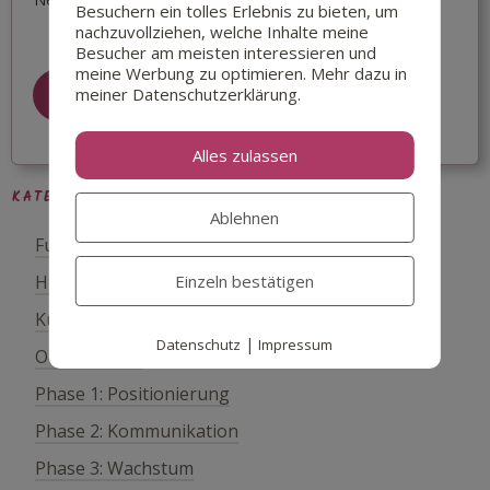
Besuchern ein tolles Erlebnis zu bieten, um
nachzuvollziehen, welche Inhalte meine
Besucher am meisten interessieren und
meine Werbung zu optimieren. Mehr dazu in
meiner Datenschutzerklärung.
Registrieren
Alles zulassen
KATEGORIEN
Ablehnen
Funnel und Marketing
Einzeln bestätigen
Hinter den Kulissen
KundenKarma-Prinzip
|
Datenschutz
Impressum
Online-Kurse
Phase 1: Positionierung
Phase 2: Kommunikation
Phase 3: Wachstum