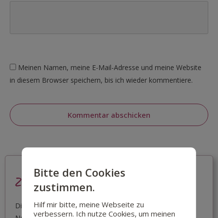
Meinen Namen, meine E-Mail-Adresse und meine Website
in diesem Browser speichern, bis ich wieder kommentiere.
Kommentar abschicken
Bitte den Cookies
Zum Newsletter anmelden
zustimmen.
Hilf mir bitte, meine Webseite zu
Dir gefällt, was du hier liest? Mit einer Anmeldung zum
verbessern. Ich nutze Cookies, um meinen
Newsletter, bekommst du Infos über alle Udates.