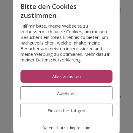
Bitte den Cookies
Reply
zustimmen.
Hilf mir bitte, meine Webseite zu
verbessern. Ich nutze Cookies, um meinen
Besuchern ein tolles Erlebnis zu bieten, um
Jasmin Grigutsch
November 12, 2021 um 10:42 a.m. Uhr
nachzuvollziehen, welche Inhalte meine
Besucher am meisten interessieren und
meine Werbung zu optimieren. Mehr dazu in
Hallo Anna, Finde ich super, dass du mit meinem
meiner Datenschutzerklärung.
Video mehr Klarheit bekommen hast. Und ja… WIE
man den passenden Coach findet, könnte ich
Alles zulassen
tatsächlich noch mal aufgreifen.
Das ist allerdings gar nicht so leicht zu erklären, weil
Ablehnen
viele sich gar nicht bewusst auf die Suche nach einem
Coach machen. Meist ist es eher so, dass sie mit
Einzeln bestätigen
Werbung drüber stolpern und dann überredet
werden. Ich denk mal drüber nach, wie ich das
erklären kann. Danke für den Hinweis.
|
Datenschutz
Impressum