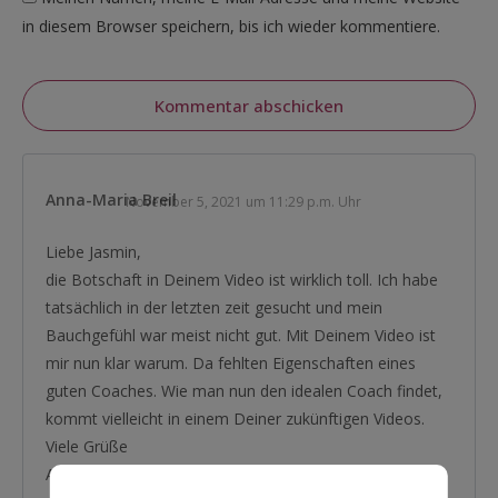
in diesem Browser speichern, bis ich wieder kommentiere.
Kommentar abschicken
Anna-Maria Breil
November 5, 2021 um 11:29 p.m. Uhr
Liebe Jasmin,
die Botschaft in Deinem Video ist wirklich toll. Ich habe
tatsächlich in der letzten zeit gesucht und mein
Bauchgefühl war meist nicht gut. Mit Deinem Video ist
mir nun klar warum. Da fehlten Eigenschaften eines
guten Coaches. Wie man nun den idealen Coach findet,
kommt vielleicht in einem Deiner zukünftigen Videos.
Viele Grüße
Anna