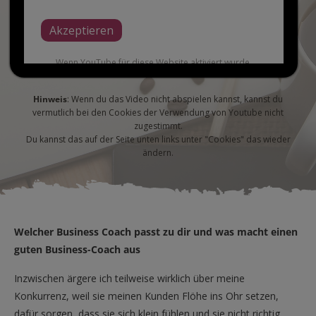
Akzeptieren
Wenn YouTube für diese Website aktiviert wurde,
werden Daten an YouTube übermittelt und ausgewertet.
Mehr dazu in der Datenschutzerklärung von YouTube:
hier
Hinweis
: Wenn du das Video nicht abspielen kannst, kannst du
vermutlich bei den Cookies der Verwendung von Youtube nicht
zugestimmt.
Du kannst das auf der Seite unten links unter "Cookies" das wieder
ändern.
Welcher Business Coach passt zu dir und was macht einen
guten Business-Coach aus
Inzwischen ärgere ich teilweise wirklich über meine
Konkurrenz, weil sie meinen Kunden Flöhe ins Ohr setzen,
dafür sorgen, dass sie sich klein fühlen und sie nicht richtig