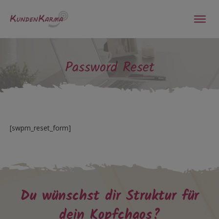
Password Reset
[swpm_reset_form]
Du wünschst dir Struktur für
dein Kopfchaos?