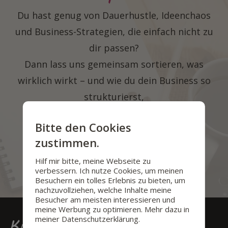
Du hast genug von Dauerhustle, Ideenchaos
und Business-Strategien, die einfach nicht zu
dir passen?
Dann lass uns gemeinsam sortieren, was
wirklich wirkt – und wie du dein Business so
strukturierst,
dass es endlich zu dir passt.
Bitte den Cookies
zustimmen.
Gespräch buchen
Hilf mir bitte, meine Webseite zu
verbessern. Ich nutze Cookies, um meinen
Besuchern ein tolles Erlebnis zu bieten, um
nachzuvollziehen, welche Inhalte meine
Besucher am meisten interessieren und
meine Werbung zu optimieren. Mehr dazu in
meiner Datenschutzerklärung.